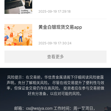
司），最终价值为20000美元（2000美元×10盎司）。
那么，年化收益率的计算如下：
2025-09-19 17:29:18
\[ 年化收益率 = \left(\frac{20000}{15000}
黄金白银现货交易app
\right)^{\frac{1}{3}} - 1 \approx 0.0862 \text{ 或 } 8.62\%
\]
2025-09-19 17:30:24
四、影响黄金收益的因素
查看更多
1. 市场供需：黄金价格受市场供需关系的影响。当
全球经济不稳定或通货膨胀加剧时，投资者对黄金的需
风险提示：在交易前，华信贵金属请阁下仔细阅读风险披露
求上升，价格上涨，反之则可能下跌。
声明，充分了解相关风险。 尽管在线交易提升了便利性与效
率，但保证金交易仍存在高风险。 投资者应在参与交易前做
2. 利率水平：利率的变化对黄金投资收益有重要影
好充分准备，以应对可能的风险。
响。利率上升时，持有黄金的机会成本增加，可能导致
邮箱：cs@wsjya.com 工作时间：周一至周日，
黄金价格下跌；而利率下降则可能刺激黄金价格上涨。