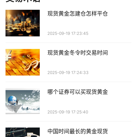
三、考虑时间因素
现货黄金怎建仓怎样平仓
黄金的价格波动与时间密切相关。因此，评估收益
2025-09-19 17:23:45
时，年限是一个不可忽视的因素。为了更好地理解收益
的动态变化，可以使用年化收益率的概念。年化收益率
现货黄金冬令时交易时间
是将投资收益转化为每年收益的标准化指标，计算公式
如下：
2025-09-19 17:24:33
\[ 年化收益率 = \left(\frac{最终价值}{初始投资}
哪个证券可以买现货黄金
\right)^{\frac{1}{投资年限}} - 1 \]
例如，假设投资者在2020年以每盎司1500美元的价
2025-09-19 17:25:40
格购买了10盎司黄金，2023年以每盎司2000美元的价
格出售。其初始投资为15000美元（1500美元×10盎
中国时间最长的黄金现货