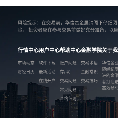
风险提示：在交易前，华信贵金属请阁下仔细阅
险。 投资者应在参与交易前做好充分准备，以
行情中心
用户中心
帮助中心
金融学院
关于我
市场动态
软件下载
账户问题
交易术语
华信金
际经纪
财经日历
最新活动
存/取
金融常识
进的金
在线开户
交易问题
交易技巧
者打造
高效参与
常见问题
合约细则