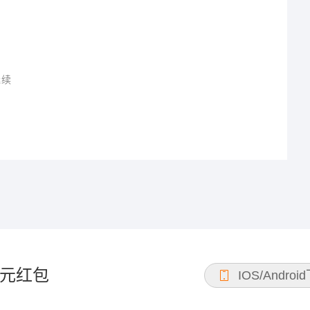
延续
元红包
IOS/Androi