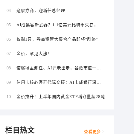
“零首付”“低首付”诱导购车
04
这家券商，迎新任总经理
05
AI成黑客新武器？1.1亿美元比特币失窃，加
密资产行业安全警报升级
06
仅剩1只，券商资管大集合产品即将“剧终”
07
金价，罕见大涨！
08
诺奖得主卸任、AI元老出走，谷歌市值一日
蒸发1800亿美元
09
信用卡核心客群代际交接：AI卡成银行深耕
“新世代”首块试验田
10
金价拉升！上半年国内黄金ETF增仓量超28吨
栏目热文
查看更多