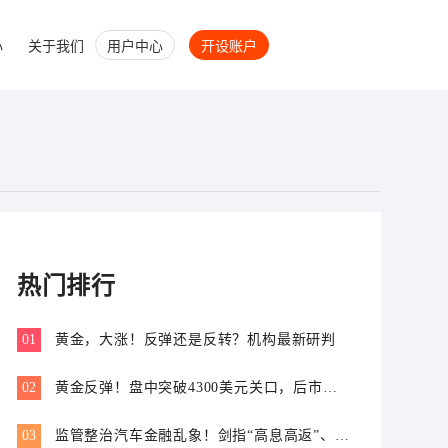
心
关于我们
用户中心
开设账户
热门排行
01
黄金，大涨！反弹还是反转？机构最新研判
02
黄金反弹！盘中突破4300美元关口，后市怎
么走？
03
监管整治汽车金融乱象！剑指“高息高返”、