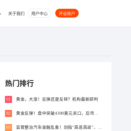
心
关于我们
用户中心
开设账户
热门排行
01
黄金，大涨！反弹还是反转？机构最新研判
02
黄金反弹！盘中突破4300美元关口，后市怎
么走？
03
监管整治汽车金融乱象！剑指“高息高返”、