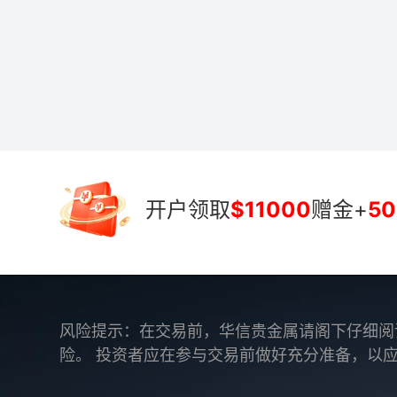
开户领取
$11000
赠金+
50
风险提示：在交易前，华信贵金属请阁下仔细阅
险。 投资者应在参与交易前做好充分准备，以