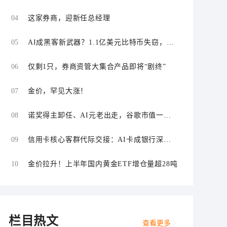
“零首付”“低首付”诱导购车
04
这家券商，迎新任总经理
05
AI成黑客新武器？1.1亿美元比特币失窃，加
密资产行业安全警报升级
06
仅剩1只，券商资管大集合产品即将“剧终”
07
金价，罕见大涨！
08
诺奖得主卸任、AI元老出走，谷歌市值一日
蒸发1800亿美元
09
信用卡核心客群代际交接：AI卡成银行深耕
“新世代”首块试验田
10
金价拉升！上半年国内黄金ETF增仓量超28吨
栏目热文
查看更多