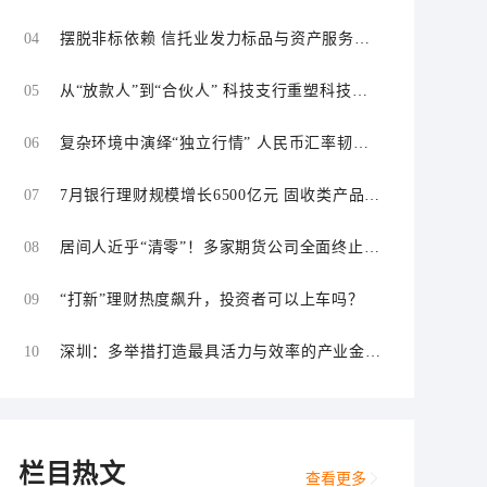
04
摆脱非标依赖 信托业发力标品与资产服务信
托
05
从“放款人”到“合伙人” 科技支行重塑科技金
融服务逻辑
06
复杂环境中演绎“独立行情” 人民币汇率韧性
持续增强
07
7月银行理财规模增长6500亿元 固收类产品仍
为主力
08
居间人近乎“清零”！多家期货公司全面终止居
间合作
09
“打新”理财热度飙升，投资者可以上车吗？
10
深圳：多举措打造最具活力与效率的产业金融
中心和科技金融中心
栏目热文
查看更多