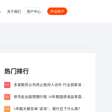
心
关于我们
用户中心
开设账户
热门排行
01
多家期货公司终止居间人合作 行业获客进入
专业价值比拼新阶段
02
债市走出超预期行情 10年期国债收益率盘中
跌破1.7%
03
5年期大额存单“返场”，银行在下什么棋？