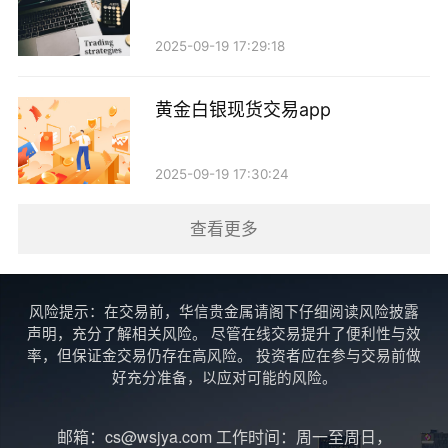
此外，市场情绪的变化也是黄金价格波动的重要因
2025-09-19 17:29:18
素。在投资者信心恢复的情况下，风险资产可能会受到
黄金白银现货交易app
更多关注，从而导致对黄金的需求减弱。近期股市的表
现相对强劲，部分投资者可能从黄金市场转向股票市
2025-09-19 17:30:24
场，这对金价形成一定的压力。
查看更多
综上所述，现货黄金在近期的震荡微涨背后，蕴含
着复杂的市场因素。全球经济的不确定性、美元的波
动、技术面的反弹信号，以及市场情绪的变化，都在影
风险提示：在交易前，华信贵金属请阁下仔细阅读风险披露
响着黄金的价格走势。展望未来，投资者需要密切关注
声明，充分了解相关风险。 尽管在线交易提升了便利性与效
率，但保证金交易仍存在高风险。 投资者应在参与交易前做
全球经济形势、货币政策动向及市场情绪的变化，以便
好充分准备，以应对可能的风险。
在黄金市场中做出更加明智的决策。
邮箱：cs@wsjya.com 工作时间：周一至周日，
总的来说，现货黄金的走势将继续受多重因素的影