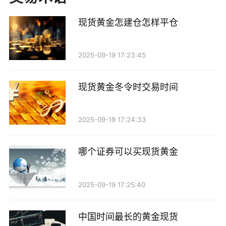
出现震荡微涨的走势。
现货黄金怎建仓怎样平仓
第三，技术面因素也不可忽视。现货黄金在经历了
一段时间的调整后，技术指标显示出一定的反弹信号。
2025-09-19 17:23:45
投资者在技术分析中常常关注支撑位和阻力位，当金价
回调至重要支撑位时，往往会吸引买盘入场，推动金价
现货黄金冬令时交易时间
反弹。而在当前市场环境下，金价在某些关键技术水平
上出现企稳，进一步刺激了市场的买入情绪。
2025-09-19 17:24:33
然而，尽管现货黄金近期出现微涨，市场依然存在
哪个证券可以买现货黄金
诸多不确定性。首先，全球经济复苏的步伐尚未完全确
定，尤其是在新冠疫情的影响依然存在的情况下，各国
2025-09-19 17:25:40
经济的复苏情况各不相同，这可能会导致黄金需求的波
动。其次，若美联储决定加快缩减购债规模或加息步
中国时间最长的黄金现货
伐，可能会对黄金产生负面影响，使得金价承压。