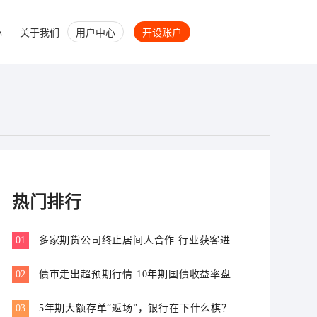
心
关于我们
用户中心
开设账户
热门排行
01
多家期货公司终止居间人合作 行业获客进入
专业价值比拼新阶段
02
债市走出超预期行情 10年期国债收益率盘中
跌破1.7%
03
5年期大额存单“返场”，银行在下什么棋？