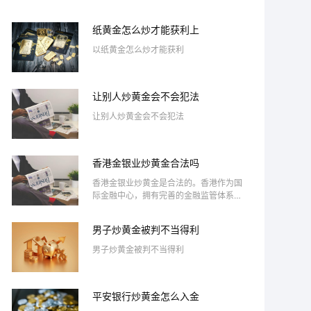
纸黄金怎么炒才能获利上
以纸黄金怎么炒才能获利
让别人炒黄金会不会犯法
让别人炒黄金会不会犯法
香港金银业炒黄金合法吗
香港金银业炒黄金是合法的。香港作为国
际金融中心，拥有完善的金融监管体系，
投资黄金的活动受到香港金银业贸易场的
监管。投资者可以通过正规的金银交易所
男子炒黄金被判不当得利
进行黄金买卖，确保交易的透明与安全。
此外，香港的税制相对宽松，对黄金交易
男子炒黄金被判不当得利
没有增值税，这吸引了许多投资者。然
而，炒黄金仍然存在风险，投资者需谨慎
评估市场行情与自身风险承受能力，选择
合适的投资策略。
平安银行炒黄金怎么入金