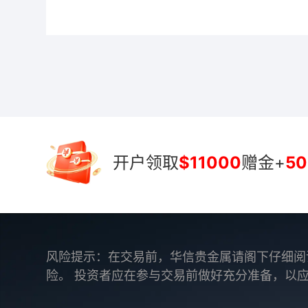
开户领取
$11000
赠金+
50
风险提示：在交易前，华信贵金属请阁下仔细阅
险。 投资者应在参与交易前做好充分准备，以