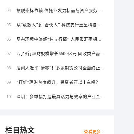
04
摆脱非标依赖 信托业发力标品与资产服务信
托
05
从“放款人”到“合伙人” 科技支行重塑科技金
融服务逻辑
06
复杂环境中演绎“独立行情” 人民币汇率韧性
持续增强
07
7月银行理财规模增长6500亿元 固收类产品仍
为主力
08
居间人近乎“清零”！多家期货公司全面终止居
间合作
09
“打新”理财热度飙升，投资者可以上车吗？
10
深圳：多举措打造最具活力与效率的产业金融
中心和科技金融中心
栏目热文
查看更多