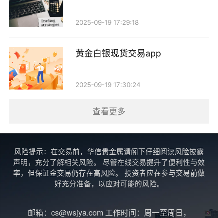
1. 库存水平：全球主要交易所（如伦敦金属交易
2025-09-19 17:29:18
所、纽约商品交易所等）的黄金库存水平是供需分析的
重要指标。库存水平的变化可以反映市场的供需紧张程
黄金白银现货交易app
度，库存减少通常意味着需求增加或供给减少，从而推
动价格上涨。
2025-09-19 17:30:24
2. 开采成本：矿业公司的开采成本也会影响供给。
查看更多
当金价低于开采成本时，矿业公司可能会缩减生产，导
致市场供给减少，从而影响黄金价格。
风险提示：在交易前，华信贵金属请阁下仔细阅读风险披露
3. 消费数据：各国的黄金消费数据（尤其是珠宝和
声明，充分了解相关风险。 尽管在线交易提升了便利性与效
投资需求）是分析需求的重要依据。特别是在中国和印
率，但保证金交易仍存在高风险。 投资者应在参与交易前做
好充分准备，以应对可能的风险。
度等黄金消费大国，消费数据的变化会直接影响全球黄
金市场的需求状况。
邮箱：cs@wsjya.com 工作时间：周一至周日，