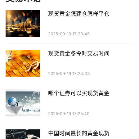
2. 需求： - 珠宝需求：珠宝行业是黄金需求的主要
现货黄金怎建仓怎样平仓
来源，尤其是在印度和中国等国家。节假日和婚庆季节
往往是黄金消费的高峰期。 - 投资需求：在经济不确定
2025-09-19 17:23:45
性增加时，投资者往往选择黄金作为避险资产。黄金
ETF（交易所交易基金）和实物黄金的购买量通常会随
现货黄金冬令时交易时间
着市场风险的增加而上升。 - 工业需求：虽然相比珠宝
和投资需求，黄金在工业上的应用较少，但在电子、医
2025-09-19 17:24:33
疗和航空等高科技领域，黄金仍然有着不可替代的作
用。
哪个证券可以买现货黄金
二、供需指标分析
2025-09-19 17:25:40
要深入分析现货黄金的供需关系，投资者通常关注
几个关键指标：
中国时间最长的黄金现货