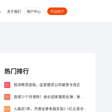
心
关于我们
用户中心
开设账户
热门排行
01
因涉两项违规，这家期货公司被责令改正
02
连续21个月增持！金价迎来强势反弹，新一
轮上行窗口开启？
03
入股近5年，开源证券有股东拟2.1亿元清仓离