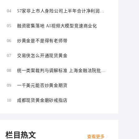
场
04
57家非上市人身险公司上半年合计净利润同
比增长超109%
05
融资密集落地 AI视频大模型竞速商业化
06
炒黄金是不是得有老师带
07
交易侠怎么开通现货黄金
08
统一类案裁判与调解标准 上海金融法院批量
化解证券虚假陈述责任纠纷
09
一千美元能否炒黄金期货
10
成都现货黄金磨砂戒指店
栏目热文
查看更多