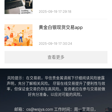
1. 美联储政策动向：美联储的利率决策将对黄金价
格产生直接影响。如果美联储继续维持低利率政策，黄
2025-09-19 17:29:18
金的吸引力将持续上升。
黄金白银现货交易app
2. 全球经济数据：各国经济数据的发布，尤其是美
国的就业数据和消费数据，将影响市场对经济前景的预
2025-09-19 17:30:24
期，进而影响黄金价格。
查看更多
3. 地缘政治风险：如中东局势、乌克兰战争等地缘
政治事件的进展，都会对市场情绪产生重大影响，进而
推动黄金价格波动。
风险提示：在交易前，华信贵金属请阁下仔细阅读风险披露
声明，充分了解相关风险。 尽管在线交易提升了便利性与效
四、投资策略
率，但保证金交易仍存在高风险。 投资者应在参与交易前做
好充分准备，以应对可能的风险。
在对周现货黄金走势进行分析后，投资者可以考虑
邮箱：cs@wsjya.com 工作时间：周一至周日，
以下几种策略：