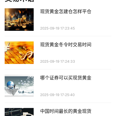
试后形成的，而上方的阻力位则在1850美元附近。若金
价突破1850美元，将可能引发更大幅度的上涨，反之则
现货黄金怎建仓怎样平仓
可能再次回落。
2025-09-19 17:23:45
2. 移动平均线：短期均线（如20日均线）与长期均
线（如50日均线）的交叉情况也值得关注。若短期均线
现货黄金冬令时交易时间
向上突破长期均线，可能会形成黄金价格的买入信号。
3. MACD指标：MACD指标目前显示出一定的上涨
2025-09-19 17:24:33
动能，但仍需关注是否会出现背离现象。若出现背离，
可能暗示短期内价格将回调。
哪个证券可以买现货黄金
三、基本面因素
2025-09-19 17:25:40
在基本面上，投资者需关注以下几个因素：
中国时间最长的黄金现货