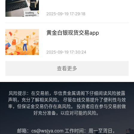
市场情绪是影响现货黄金和澳元走势的重要因素。
在风险厌恶情绪上升时，投资者通常会选择黄金作为避
2025-09-19 17:29:18
险工具，而抛售风险较高的资产，如澳元。这种行为导
致现货黄金价格上涨，而澳元则出现贬值。
黄金白银现货交易app
例如，在2020年新冠疫情初期，市场对经济衰退的
2025-09-19 17:30:24
恐慌情绪导致黄金价格飙升，而澳元则因全球经济的不
确定性而大幅下跌。这种现象说明了市场情绪如何在短
查看更多
期内影响现货黄金与澳元的反向走势。
4. 商品价格的影响
风险提示：在交易前，华信贵金属请阁下仔细阅读风险披露
声明，充分了解相关风险。 尽管在线交易提升了便利性与效
澳大利亚是一个高度依赖商品出口的国家，尤其是
率，但保证金交易仍存在高风险。 投资者应在参与交易前做
好充分准备，以应对可能的风险。
矿产资源和农产品。因此，全球商品价格的波动对澳元
的走势有着直接影响。当商品价格上涨时，澳元通常会
邮箱：cs@wsjya.com 工作时间：周一至周日，