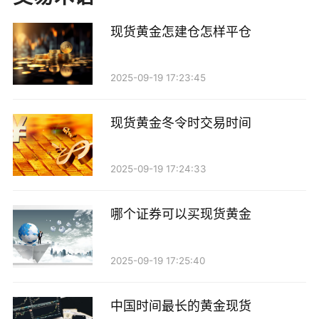
利率是影响货币价值和黄金价格的重要因素。澳大
现货黄金怎建仓怎样平仓
利亚的利率政策对澳元的走势有着显著影响。通常情况
下，当澳大利亚中央银行（RBA）提高利率时，澳元会
2025-09-19 17:23:45
走强，因为更高的利率吸引了外资流入。而此时，黄金
作为无息资产，其吸引力可能会下降，导致黄金价格下
现货黄金冬令时交易时间
跌。
2025-09-19 17:24:33
反之，当RBA降低利率或全球主要央行（如美联
储）采取宽松货币政策时，澳元可能会贬值，而黄金价
哪个证券可以买现货黄金
格通常会因避险需求而上涨。因此，利率差异和货币政
策的变化往往导致现货黄金与澳元之间的反向走势。
2025-09-19 17:25:40
3. 市场情绪与投资者行为
中国时间最长的黄金现货