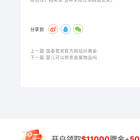
分享到
上一篇:
国泰君安官方网站炒黄金
下一篇:
婴儿可以带贵金属物品吗
开户领取
$11000
赠金+
50