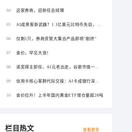
“零首付”“低首付”诱导购车
04
这家券商，迎新任总经理
05
AI成黑客新武器？1.1亿美元比特币失窃，加
密资产行业安全警报升级
06
仅剩1只，券商资管大集合产品即将“剧终”
07
金价，罕见大涨！
08
诺奖得主卸任、AI元老出走，谷歌市值一日
蒸发1800亿美元
09
信用卡核心客群代际交接：AI卡成银行深耕
“新世代”首块试验田
10
金价拉升！上半年国内黄金ETF增仓量超28吨
栏目热文
查看更多