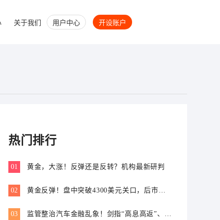
心
关于我们
用户中心
开设账户
热门排行
01
黄金，大涨！反弹还是反转？机构最新研判
02
黄金反弹！盘中突破4300美元关口，后市怎
么走？
03
监管整治汽车金融乱象！剑指“高息高返”、