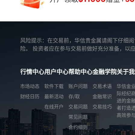
风险提示：在交易前，华信贵金属请阁下仔细阅
险。 投资者应在参与交易前做好充分准备，以
行情中心
用户中心
帮助中心
金融学院
关于我
市场动态
软件下载
账户问题
交易术语
华信金
际经纪
财经日历
最新活动
存/取
金融常识
进的金
在线开户
交易问题
交易技巧
者打造
高效参与
常见问题
合约细则