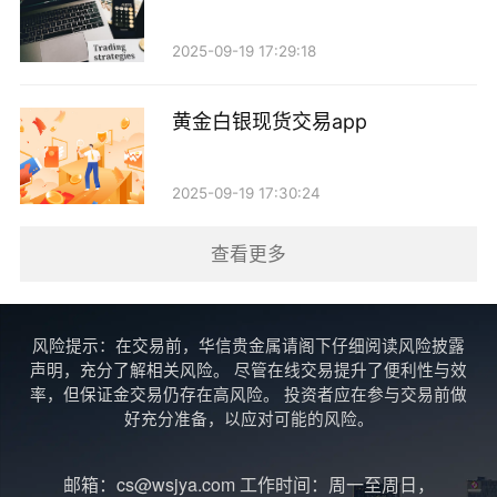
2. 地缘政治风险：国际局势的动荡不安，如战争、
2025-09-19 17:29:18
恐怖主义威胁、政治动荡等，往往会促使投资者转向黄
金等避险资产。近年来，乌克兰战争、中美关系紧张等
黄金白银现货交易app
事件，均对黄金市场产生了显著影响。
2025-09-19 17:30:24
3. 投资者情绪：市场的投资者情绪变化也会直接影
响黄金的需求。无论是机构投资者还是散户，心理预期
查看更多
的变化都可能导致黄金价格的剧烈波动。
4. 替代投资品的表现：股票市场、房地产市场及其
风险提示：在交易前，华信贵金属请阁下仔细阅读风险披露
他商品市场的表现，也会影响投资者对黄金的需求。当
声明，充分了解相关风险。 尽管在线交易提升了便利性与效
率，但保证金交易仍存在高风险。 投资者应在参与交易前做
其他投资品表现良好时，资金可能会流出黄金市场。
好充分准备，以应对可能的风险。
四、未来的趋势与展望
邮箱：cs@wsjya.com 工作时间：周一至周日，