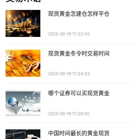
截至2023年，黄金的现货价格大约在每盎司X美元
现货黄金怎建仓怎样平仓
（具体价格需查阅最新市场数据），这一价格水平相较
于历史数据仍然偏高，反映出市场对未来经济的不确定
2025-09-19 17:23:45
预期。与此同时，各国央行的购买需求也在不断增加，
特别是一些新兴市场国家，纷纷增加黄金储备以增强金
现货黄金冬令时交易时间
融稳定性。
2025-09-19 17:24:33
三、影响黄金现货市值的因素
1. 经济数据和政策：各国的经济数据，如GDP增长
哪个证券可以买现货黄金
率、失业率、通货膨胀率等，都会直接影响黄金价格。
此外，中央银行的货币政策，尤其是利率的调整，也会
2025-09-19 17:25:40
对黄金的吸引力产生重大影响。一般而言，低利率环境
中国时间最长的黄金现货
下，黄金的吸引力相对较高。