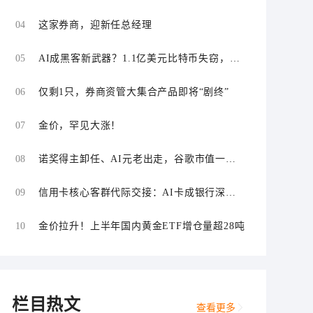
“零首付”“低首付”诱导购车
04
这家券商，迎新任总经理
05
AI成黑客新武器？1.1亿美元比特币失窃，加
密资产行业安全警报升级
06
仅剩1只，券商资管大集合产品即将“剧终”
07
金价，罕见大涨！
08
诺奖得主卸任、AI元老出走，谷歌市值一日
蒸发1800亿美元
09
信用卡核心客群代际交接：AI卡成银行深耕
“新世代”首块试验田
10
金价拉升！上半年国内黄金ETF增仓量超28吨
栏目热文
查看更多