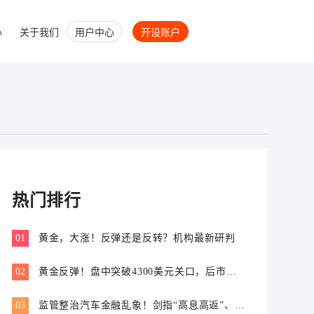
心
关于我们
用户中心
开设账户
热门排行
01
黄金，大涨！反弹还是反转？机构最新研判
02
黄金反弹！盘中突破4300美元关口，后市怎
么走？
03
监管整治汽车金融乱象！剑指“高息高返”、