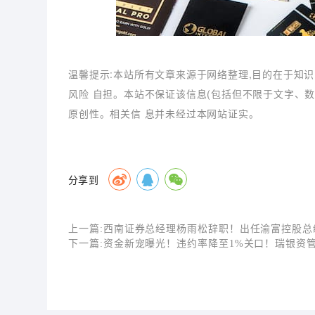
温馨提示:本站所有文章来源于网络整理,目的在于知识
风险 自担。本站不保证该信息(包括但不限于文字、
原创性。相关信 息并未经过本网站证实。
分享到
上一篇:
西南证券总经理杨雨松辞职！出任渝富控股总
下一篇:
资金新宠曝光！违约率降至1%关口！瑞银资