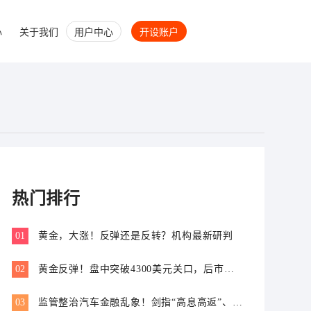
心
关于我们
用户中心
开设账户
热门排行
01
黄金，大涨！反弹还是反转？机构最新研判
02
黄金反弹！盘中突破4300美元关口，后市怎
么走？
03
监管整治汽车金融乱象！剑指“高息高返”、