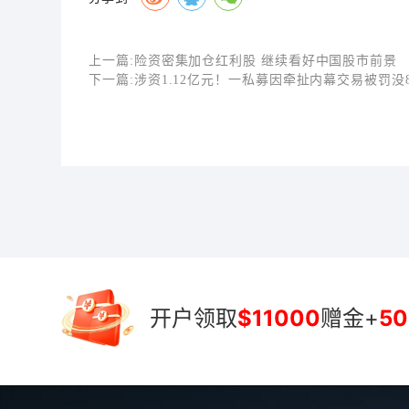
上一篇:
险资密集加仓红利股 继续看好中国股市前景
下一篇:
涉资1.12亿元！一私募因牵扯内幕交易被罚没8
开户领取
$11000
赠金+
50