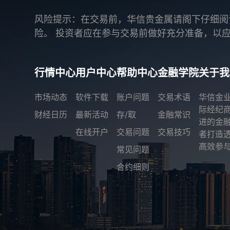
风险提示：在交易前，华信贵金属请阁下仔细阅
险。 投资者应在参与交易前做好充分准备，以
行情中心
用户中心
帮助中心
金融学院
关于我
市场动态
软件下载
账户问题
交易术语
华信金
际经纪
财经日历
最新活动
存/取
金融常识
进的金
在线开户
交易问题
交易技巧
者打造
高效参与
常见问题
合约细则