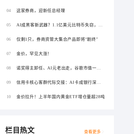
“零首付”“低首付”诱导购车
04
这家券商，迎新任总经理
05
AI成黑客新武器？1.1亿美元比特币失窃，加
密资产行业安全警报升级
06
仅剩1只，券商资管大集合产品即将“剧终”
07
金价，罕见大涨！
08
诺奖得主卸任、AI元老出走，谷歌市值一日
蒸发1800亿美元
09
信用卡核心客群代际交接：AI卡成银行深耕
“新世代”首块试验田
10
金价拉升！上半年国内黄金ETF增仓量超28吨
栏目热文
查看更多