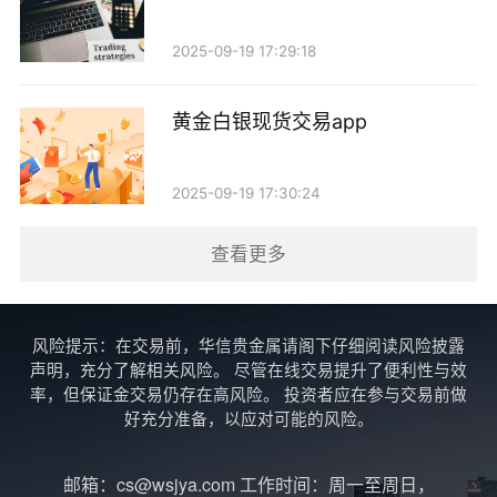
访问工厂、参观生产线等方式，了解生产过程和产品质
量。最后，了解厂家的售后服务和物流配送能力，确保
2025-09-19 17:29:18
在后续合作中能够得到及时的支持。
黄金白银现货交易app
市场前景分析
随着人们生活水平的提高，糖果市场的需求将持续
2025-09-19 17:30:24
增长。黄金糖作为一种受欢迎的糖果产品，不仅在国内
查看更多
市场有着广阔的前景，还可以借助电商平台，开拓国际
市场。江苏的黄金糖厂家可以借此契机，提升产品的研
发能力和品牌影响力，进一步扩大市场份额。
风险提示：在交易前，华信贵金属请阁下仔细阅读风险披露
声明，充分了解相关风险。 尽管在线交易提升了便利性与效
结语
率，但保证金交易仍存在高风险。 投资者应在参与交易前做
好充分准备，以应对可能的风险。
江苏黄金糖厂家现货批发为商家提供了便利，帮助
邮箱：cs@wsjya.com 工作时间：周一至周日，
他们更好地满足消费者的需求。在选择合适的厂家时，